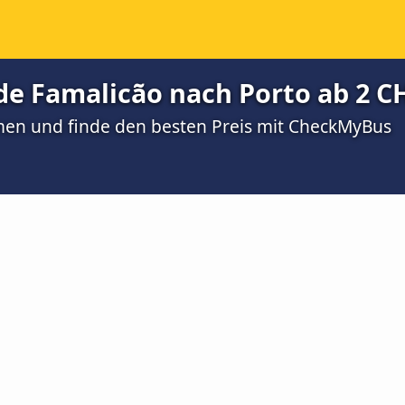
de Famalicão nach Porto ab 2 C
men und finde den besten Preis mit CheckMyBus