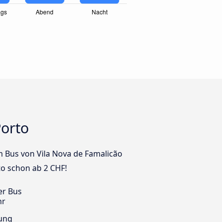
Porto
em Bus von Vila Nova de Famalicão
to schon ab 2 CHF!
er Bus
hr
ung