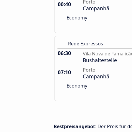
Porto
00:40
Campanhã
Economy
Rede Expressos
06:30
Vila Nova de Famalicã
Bushaltestelle
Porto
07:10
Campanhã
Economy
Bestpreisangebot
: Der Preis für 