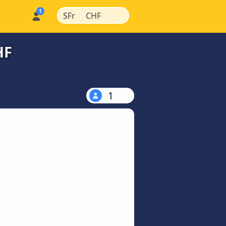
|
|
SFr
CHF
HF
1