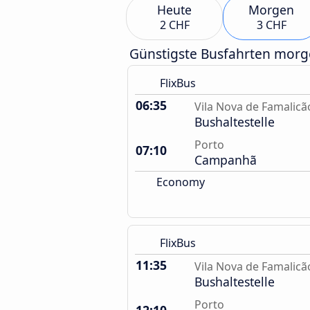
Heute
Morgen
2 CHF
3 CHF
Günstigste Busfahrten mor
FlixBus
06:35
Vila Nova de Famalicã
Bushaltestelle
Porto
07:10
Campanhã
Economy
FlixBus
11:35
Vila Nova de Famalicã
Bushaltestelle
Porto