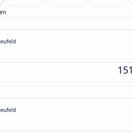
gen
Neufeld
15
Neufeld