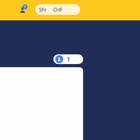
|
|
SFr
CHF
1