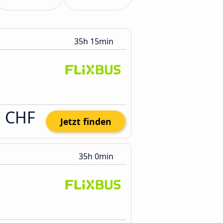
35h 15min
1 CHF
Jetzt finden
35h 0min