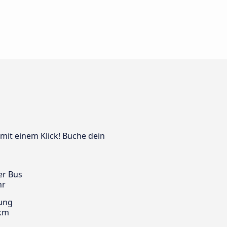
 mit einem Klick! Buche dein
er Bus
hr
ung
 km