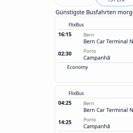
Günstigste Busfahrten mor
FlixBus
16:15
Bern
Bern Car Terminal 
Porto
02:30
Campanhã
Economy
FlixBus
04:25
Bern
Bern Car Terminal 
Porto
14:25
Campanhã