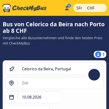
|
|
SFr
CHF
Bus von Celorico da Beira nach Porto
ab 8 CHF
Vergleiche alle Busunternehmen und finde den besten Preis
mit CheckMyBus
1