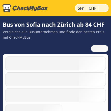
|
|
SFr
CHF
Bus von Sofia nach Zürich ab 84 CHF
Vergleiche alle Busunternehmen und finde den besten Preis
mit CheckMyBus