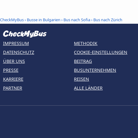
CheckMyBus
›
Busse in Bulgarien
›
Bus nach Sofia
›
Bus nach Zürich
IMPRESSUM
METHODIK
DATENSCHUTZ
COOKIE-EINSTELLUNGEN
ÜBER UNS
BEITRAG
PRESSE
BUSUNTERNEHMEN
KARRIERE
REISEN
PARTNER
ALLE LÄNDER