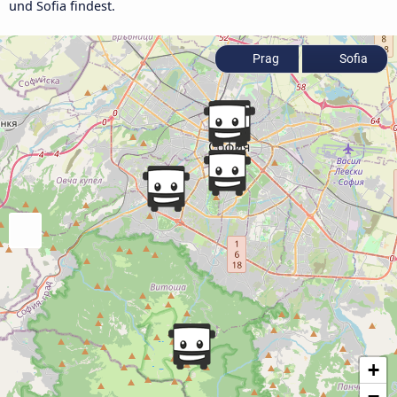
und Sofia findest.
Prag
Sofia
+
−