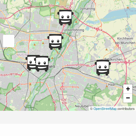
+
−
©
OpenStreetMap
contributors