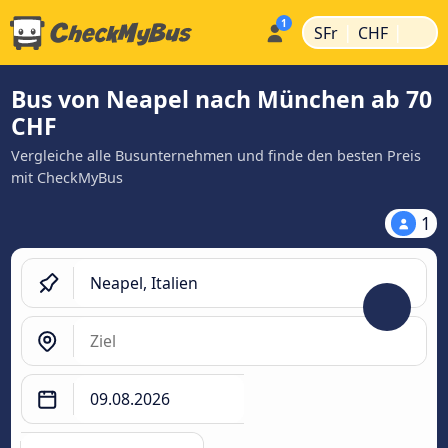
|
|
SFr
CHF
Bus von Neapel nach München ab 70
CHF
Vergleiche alle Busunternehmen und finde den besten Preis
mit CheckMyBus
1