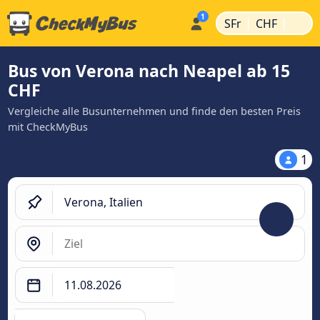
|
|
SFr
CHF
Bus von Verona nach Neapel ab 15
CHF
Vergleiche alle Busunternehmen und finde den besten Preis
mit CheckMyBus
1