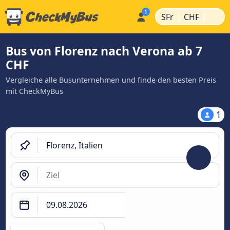
|
|
SFr
CHF
Bus von Florenz nach Verona ab 7
CHF
Vergleiche alle Busunternehmen und finde den besten Preis
mit CheckMyBus
1