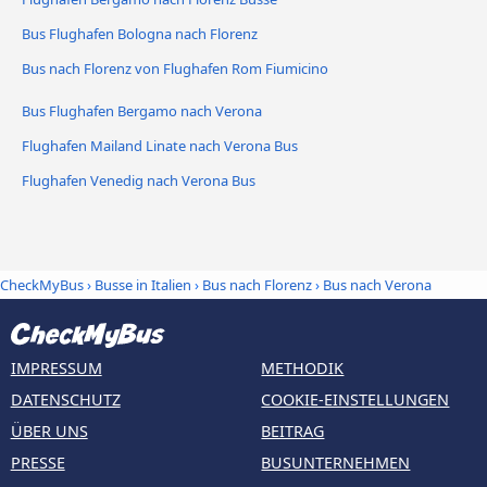
Bus Flughafen Bologna nach Florenz
Bus nach Florenz von Flughafen Rom Fiumicino
Bus Flughafen Bergamo nach Verona
Flughafen Mailand Linate nach Verona Bus
Flughafen Venedig nach Verona Bus
CheckMyBus
›
Busse in Italien
›
Bus nach Florenz
›
Bus nach Verona
IMPRESSUM
METHODIK
DATENSCHUTZ
COOKIE-EINSTELLUNGEN
ÜBER UNS
BEITRAG
PRESSE
BUSUNTERNEHMEN