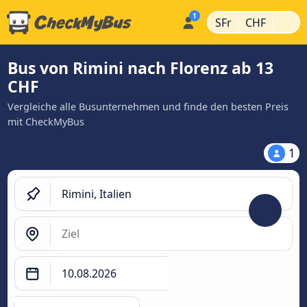
|
|
SFr
CHF
Bus von Rimini nach Florenz ab 13
CHF
Vergleiche alle Busunternehmen und finde den besten Preis
mit CheckMyBus
1