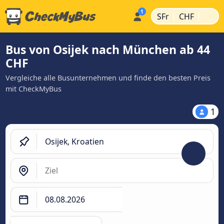
|
|
SFr
CHF
Bus von Osijek nach München ab 44
CHF
Vergleiche alle Busunternehmen und finde den besten Preis
mit CheckMyBus
1