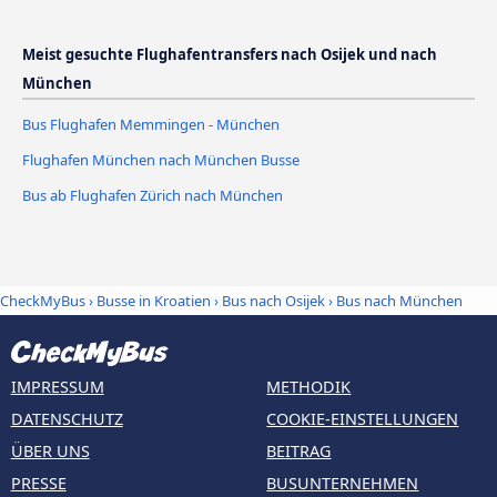
Meist gesuchte Flughafentransfers nach Osijek und nach
München
Bus Flughafen Memmingen - München
Flughafen München nach München Busse
Bus ab Flughafen Zürich nach München
CheckMyBus
›
Busse in Kroatien
›
Bus nach Osijek
›
Bus nach München
IMPRESSUM
METHODIK
DATENSCHUTZ
COOKIE-EINSTELLUNGEN
ÜBER UNS
BEITRAG
PRESSE
BUSUNTERNEHMEN