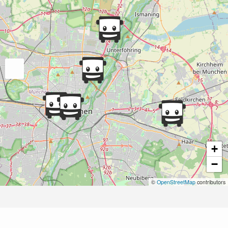
+
−
©
OpenStreetMap
contributors