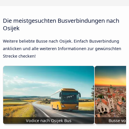
Die meistgesuchten Busverbindungen nach
Osijek
Weitere beliebte Busse nach Osijek. Einfach Busverbindung
anklicken und alle weiteren Informationen zur gewünschten
Strecke checken!
Vodice nach Osijek Bus
Busse von