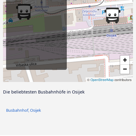
+
−
©
OpenStreetMap
contributors
Die beliebtesten Busbahnhöfe in Osijek
Busbahnhof, Osijek