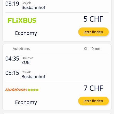
08:19
Osijek
Busbahnhof
5 CHF
Economy
Jetzt finden
Autotrans
0h 40min
04:35
Đakovo
ZOB
05:15
Osijek
Busbahnhof
7 CHF
Economy
Jetzt finden