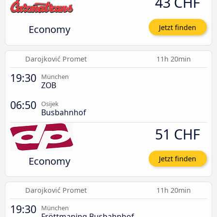
43 CHF
Economy
Jetzt finden
Darojković Promet
11h 20min
19:30
München
ZOB
06:50
Osijek
Busbahnhof
51 CHF
Economy
Jetzt finden
Darojković Promet
11h 20min
19:30
München
Fröttmaning Busbahnhof