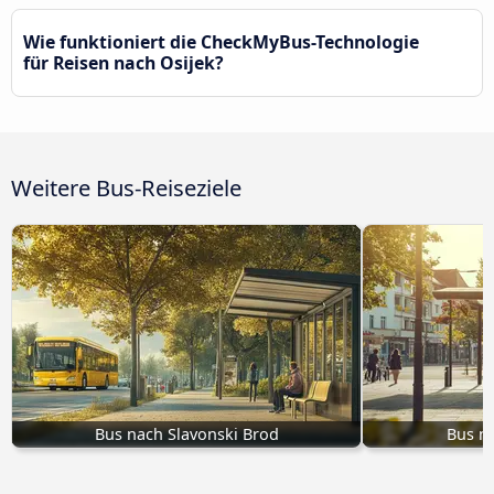
Wie funktioniert die CheckMyBus-Technologie
für Reisen nach Osijek?
Weitere Bus-Reiseziele
Bus nach Slavonski Brod
Bus n