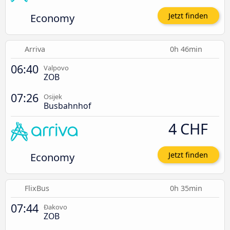
Economy
Jetzt finden
Arriva
0h 46min
06:40
Valpovo
ZOB
07:26
Osijek
Busbahnhof
4 CHF
Economy
Jetzt finden
FlixBus
0h 35min
07:44
Đakovo
ZOB