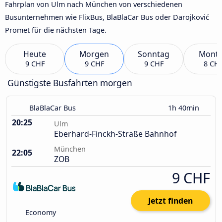
Fahrplan von Ulm nach München von verschiedenen
Busunternehmen wie FlixBus, BlaBlaCar Bus oder Darojković
Promet für die nächsten Tage.
Heute
Morgen
Sonntag
Mont
9 CHF
9 CHF
9 CHF
8 CH
Günstigste Busfahrten morgen
BlaBlaCar Bus
1h 40min
20:25
Ulm
Eberhard-Finckh-Straße Bahnhof
München
22:05
ZOB
9 CHF
Jetzt finden
Economy