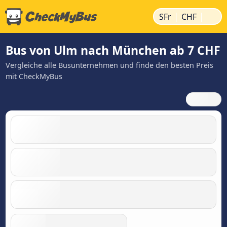
|
|
SFr
CHF
Bus von Ulm nach München ab 7 CHF
Vergleiche alle Busunternehmen und finde den besten Preis
mit CheckMyBus