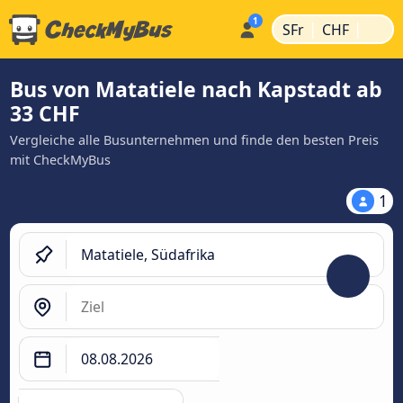
|
|
SFr
CHF
Bus von Matatiele nach Kapstadt ab
33 CHF
Vergleiche alle Busunternehmen und finde den besten Preis
mit CheckMyBus
1