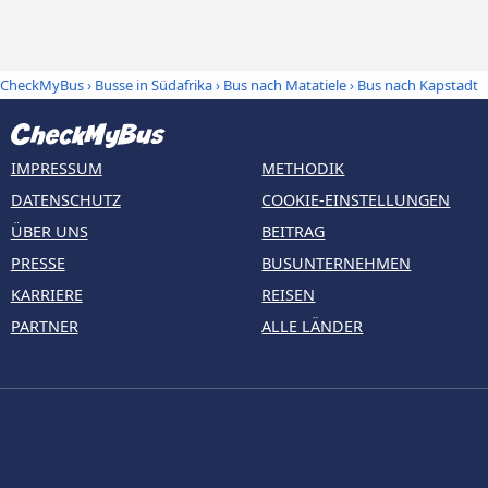
CheckMyBus
›
Busse in Südafrika
›
Bus nach Matatiele
›
Bus nach Kapstadt
IMPRESSUM
METHODIK
DATENSCHUTZ
COOKIE-EINSTELLUNGEN
ÜBER UNS
BEITRAG
PRESSE
BUSUNTERNEHMEN
KARRIERE
REISEN
PARTNER
ALLE LÄNDER