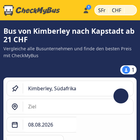
|
|
SFr
CHF
Bus von Kimberley nach Kapstadt ab
21 CHF
Vergleiche alle Busunternehmen und finde den besten Preis
mit CheckMyBus
1