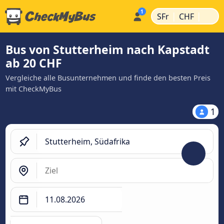
|
|
SFr
CHF
Bus von Stutterheim nach Kapstadt
ab 20 CHF
Vergleiche alle Busunternehmen und finde den besten Preis
mit CheckMyBus
1