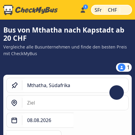
|
|
SFr
CHF
Bus von Mthatha nach Kapstadt ab
20 CHF
Vergleiche alle Busunternehmen und finde den besten Preis
mit CheckMyBus
1