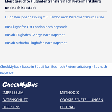
Meist gesuchte Flughafentransfers nach Pietermaritzburg
und nach Kapstadt
Flughafen Johannesburg O. R. Tambo nach Pietermaritzburg Busse
Bus Flughafen Ost London nach Kapstadt
Bus ab Flughafen George nach Kapstadt
Bus ab Mthatha Flughafen nach Kapstadt
CheckMyBus
›
Busse in Südafrika
›
Bus nach Pietermaritzburg
›
Bus nach
Kapstadt
IMPRESSUM
METHODIK
DATENSCHUTZ
COOKIE-EINSTELLUNGEN
ÜBER UNS
BEITRAG