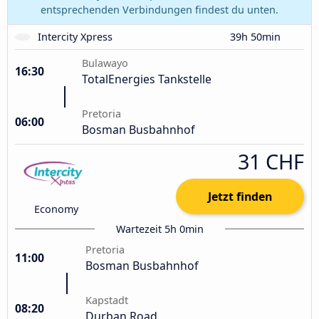
entsprechenden Verbindungen findest du unten.
Intercity Xpress
39h 50min
Bulawayo
16:30
TotalEnergies Tankstelle
Pretoria
06:00
Bosman Busbahnhof
31 CHF
Jetzt finden
Economy
Wartezeit 5h 0min
Pretoria
11:00
Bosman Busbahnhof
Kapstadt
08:20
Durban Road