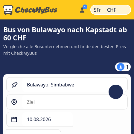
|
|
SFr
CHF
Bus von Bulawayo nach Kapstadt ab
60 CHF
Vergleiche alle Busunternehmen und finde den besten Preis
mit CheckMyBus
1