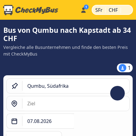
|
|
SFr
CHF
Bus von Qumbu nach Kapstadt ab 34
CHF
Vergleiche alle Busunternehmen und finde den besten Preis
mit CheckMyBus
1