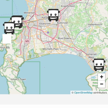
+
−
©
OpenStreetMap
contributors