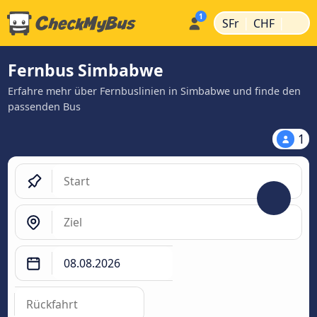
|
|
SFr
CHF
Fernbus Simbabwe
Erfahre mehr über Fernbuslinien in Simbabwe und finde den
passenden Bus
1