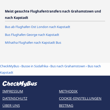
Meist gesuchte Flughafentransfers nach Grahamstown und
nach Kapstadt
Bus ab Flughafen Ost London nach Kapstadt
Bus Flughafen George nach Kapstadt
Mthatha Flughafen nach Kapstadt Bus
CheckMyBus
›
Busse in Südafrika
›
Bus nach Grahamstown
›
Bus nach
Kapstadt
IMPRESSUM
METHODIK
DATENSCHUTZ
COOKIE-EINSTELLUNGEN
ÜBER UNS
BEITRAG