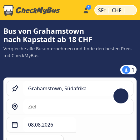
|
|
SFr
CHF
Bus von Grahamstown
nach Kapstadt ab 18 CHF
Vergleiche alle Busunternehmen und finde den besten Preis
mit CheckMyBus
1