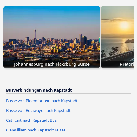
Johannesburg nach Ficksburg Busse
Pretori
Busverbindungen nach Kapstadt
Busse von Bloemfontein nach Kapstadt
Busse von Bulawayo nach Kapstadt
Cathcart nach Kapstadt Bus
Clanwilliam nach Kapstadt Busse