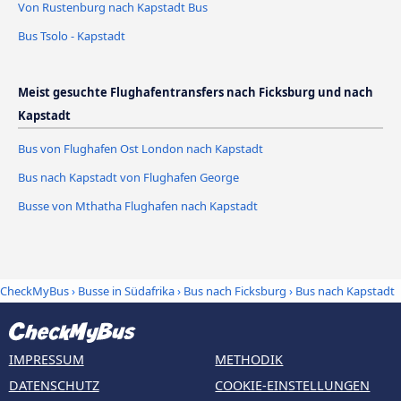
Von Rustenburg nach Kapstadt Bus
Bus Tsolo - Kapstadt
Meist gesuchte Flughafentransfers nach Ficksburg und nach
Kapstadt
Bus von Flughafen Ost London nach Kapstadt
Bus nach Kapstadt von Flughafen George
Busse von Mthatha Flughafen nach Kapstadt
CheckMyBus
›
Busse in Südafrika
›
Bus nach Ficksburg
›
Bus nach Kapstadt
IMPRESSUM
METHODIK
DATENSCHUTZ
COOKIE-EINSTELLUNGEN