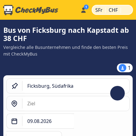
|
|
SFr
CHF
Bus von Ficksburg nach Kapstadt ab
38 CHF
Vergleiche alle Busunternehmen und finde den besten Preis
mit CheckMyBus
1