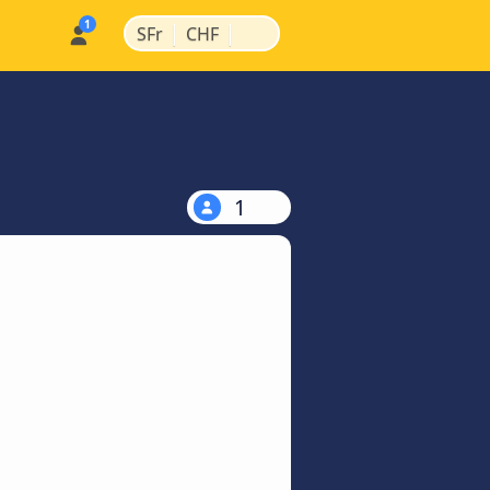
|
|
SFr
CHF
1