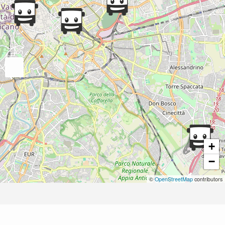
+
−
©
OpenStreetMap
contributors