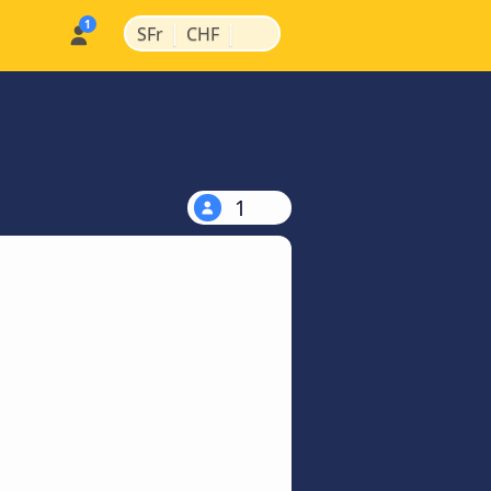
|
|
SFr
CHF
1