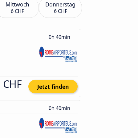
Mittwoch
Donnerstag
6 CHF
6 CHF
0h 40min
6 CHF
Jetzt finden
0h 40min