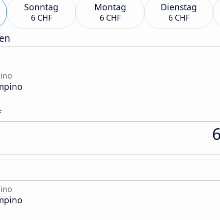
Sonntag
Montag
Dienstag
6 CHF
6 CHF
6 CHF
gen
ino
mpino
f
ino
mpino