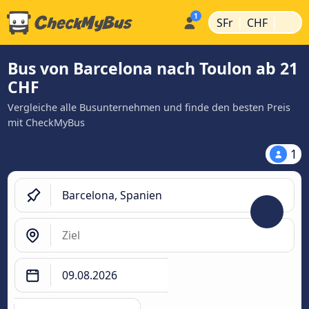
|
|
SFr
CHF
Bus von Barcelona nach Toulon ab 21
CHF
Vergleiche alle Busunternehmen und finde den besten Preis
mit CheckMyBus
1