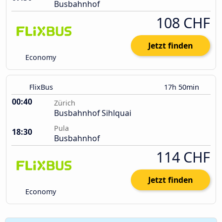
Busbahnhof
108 CHF
Jetzt finden
Economy
FlixBus
17h 50min
00:40
Zürich
Busbahnhof Sihlquai
Pula
18:30
Busbahnhof
114 CHF
Jetzt finden
Economy