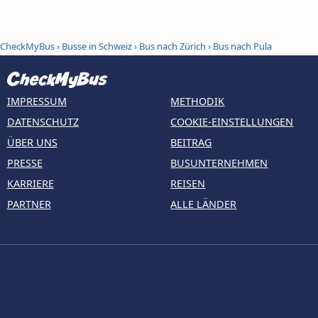
CheckMyBus
›
Busse in Schweiz
›
Bus nach Zürich
›
Bus nach Pula
IMPRESSUM
METHODIK
DATENSCHUTZ
COOKIE-EINSTELLUNGEN
ÜBER UNS
BEITRAG
PRESSE
BUSUNTERNEHMEN
KARRIERE
REISEN
PARTNER
ALLE LÄNDER