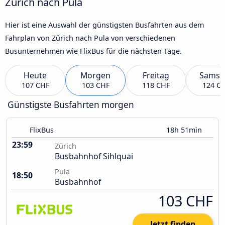
Zürich nach Pula
Hier ist eine Auswahl der günstigsten Busfahrten aus dem
Fahrplan von Zürich nach Pula von verschiedenen
Busunternehmen wie FlixBus für die nächsten Tage.
Heute
Morgen
Freitag
Samst
107 CHF
103 CHF
118 CHF
124 C
Günstigste Busfahrten morgen
FlixBus
18h 51min
23:59
Zürich
Busbahnhof Sihlquai
Pula
18:50
Busbahnhof
103 CHF
Jetzt finden