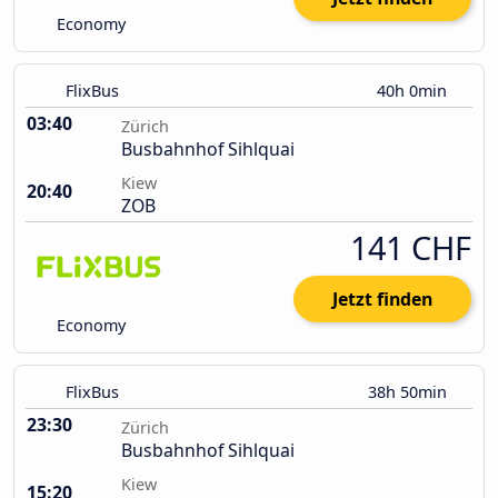
Economy
FlixBus
40h 0min
03:40
Zürich
Busbahnhof Sihlquai
Kiew
20:40
ZOB
141 CHF
Jetzt finden
Economy
FlixBus
38h 50min
23:30
Zürich
Busbahnhof Sihlquai
Kiew
15:20