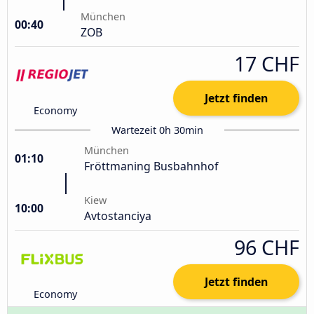
München
00:40
ZOB
17 CHF
Jetzt finden
Economy
Wartezeit 0h 30min
München
01:10
Fröttmaning Busbahnhof
Kiew
10:00
Avtostanciya
96 CHF
Jetzt finden
Economy