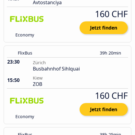
Avtostanciya
160 CHF
Jetzt finden
Economy
FlixBus
39h 20min
23:30
Zürich
Busbahnhof Sihlquai
Kiew
15:50
ZOB
160 CHF
Jetzt finden
Economy
FlixBus
38h 25min