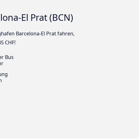
ona-El Prat (BCN)
ghafen Barcelona-El Prat fahren,
35 CHF!
er Bus
hr
ung
m