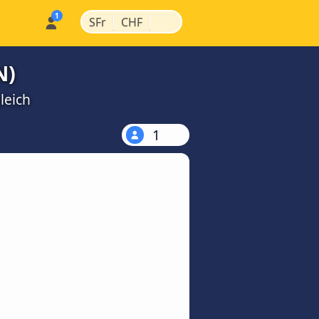
|
|
SFr
CHF
N)
leich
1