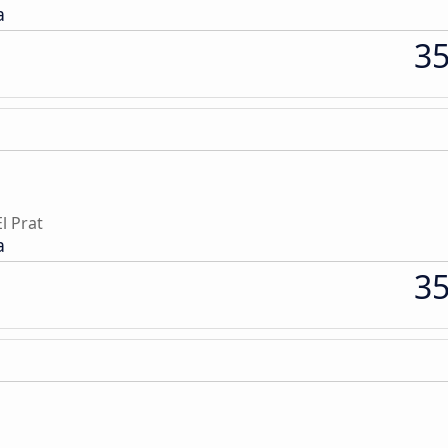
a
3
l Prat
a
3