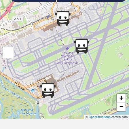
+
−
©
OpenStreetMap
contributors