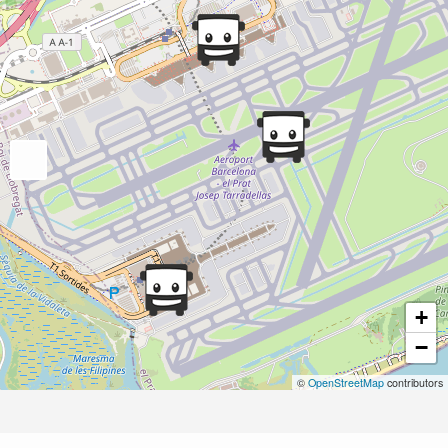
+
−
©
OpenStreetMap
contributors