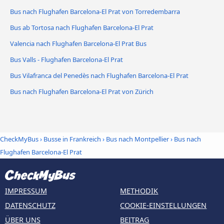
Bus nach Flughafen Barcelona-El Prat von Torredembarra
Bus ab Tortosa nach Flughafen Barcelona-El Prat
Valencia nach Flughafen Barcelona-El Prat Bus
Bus Valls - Flughafen Barcelona-El Prat
Bus Vilafranca del Penedès nach Flughafen Barcelona-El Prat
Bus nach Flughafen Barcelona-El Prat von Zürich
CheckMyBus
›
Busse in Frankreich
›
Bus nach Montpellier
›
Bus nach
Flughafen Barcelona-El Prat
IMPRESSUM
METHODIK
DATENSCHUTZ
COOKIE-EINSTELLUNGEN
ÜBER UNS
BEITRAG