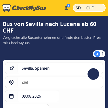
|
|
SFr
CHF
Bus von Sevilla nach Lucena ab 60
CHF
Vergleiche alle Busunternehmen und finde den besten Preis
mit CheckMyBus
1