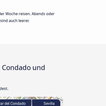
 der Woche reisen. Abends oder
sind auch leerer.
el Condado und
dest.
Par del Condado
Sevilla