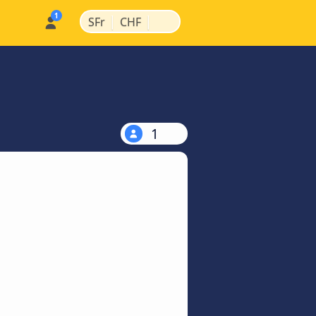
|
|
SFr
CHF
1