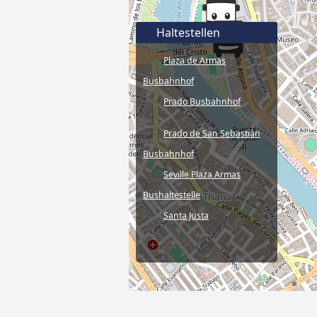
Haltestellen
Plaza de Armas
Busbahnhof
Prado Busbahnhof
Prado de San Sebastián
Busbahnhof
Seville Plaza Armas
Bushaltestelle
Santa Justa