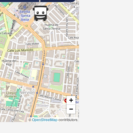
+
−
©
OpenStreetMap
contributors