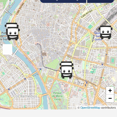
+
−
©
OpenStreetMap
contributors