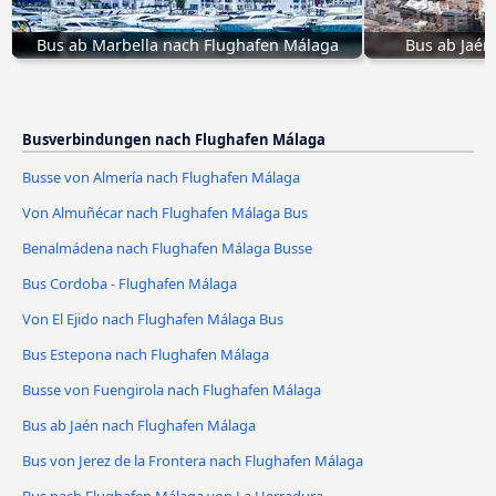
Bus ab Marbella nach Flughafen Málaga
Bus ab Jaén
Busverbindungen nach Flughafen Málaga
Busse von Almería nach Flughafen Málaga
Von Almuñécar nach Flughafen Málaga Bus
Benalmádena nach Flughafen Málaga Busse
Bus Cordoba - Flughafen Málaga
Von El Ejido nach Flughafen Málaga Bus
Bus Estepona nach Flughafen Málaga
Busse von Fuengirola nach Flughafen Málaga
Bus ab Jaén nach Flughafen Málaga
Bus von Jerez de la Frontera nach Flughafen Málaga
Bus nach Flughafen Málaga von La Herradura