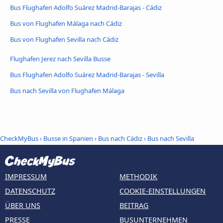
Bus Flughafen Adolfo Suárez Madrid-Barajas - Cádiz
Bus von Flughafen Málaga nach Cádiz
Bus von Flughafen Sevilla nach Cádiz
Flughafen Jerez nach Sevilla Busse
Bus Flughafen Adolfo Suárez Madrid-Barajas - Sevilla
Bus nach Sevilla von Flughafen Málaga
CheckMyBus
›
Busse in Spanien
›
Bus nach Cádiz
›
Bus nach Sevilla
IMPRESSUM
METHODIK
DATENSCHUTZ
COOKIE-EINSTELLUNGEN
ÜBER UNS
BEITRAG
PRESSE
BUSUNTERNEHMEN