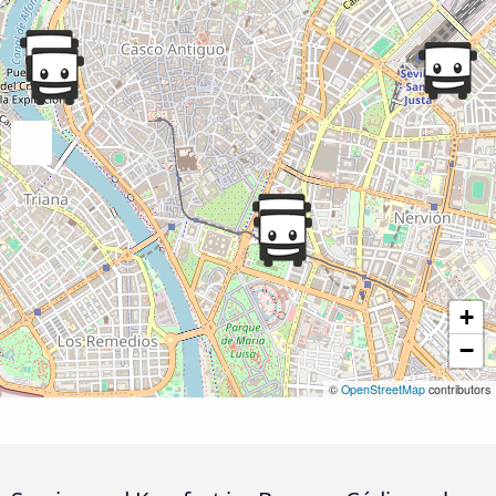
+
−
©
OpenStreetMap
contributors