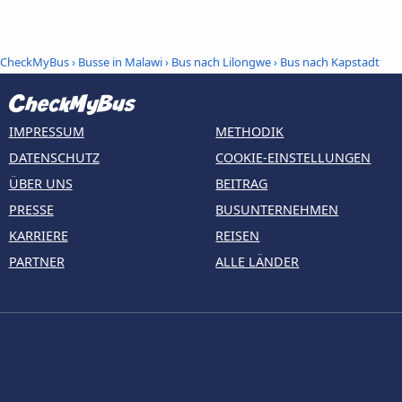
CheckMyBus
›
Busse in Malawi
›
Bus nach Lilongwe
›
Bus nach Kapstadt
IMPRESSUM
METHODIK
DATENSCHUTZ
COOKIE-EINSTELLUNGEN
ÜBER UNS
BEITRAG
PRESSE
BUSUNTERNEHMEN
KARRIERE
REISEN
PARTNER
ALLE LÄNDER