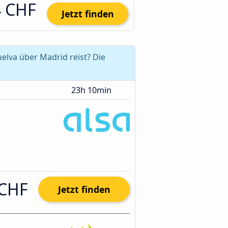
4 CHF
Jetzt finden
lva über Madrid reist? Die
23h 10min
 CHF
Jetzt finden