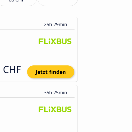
25h 29min
6 CHF
Jetzt finden
35h 25min