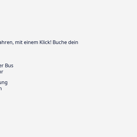
ahren, mit einem Klick! Buche dein
er Bus
hr
ung
m