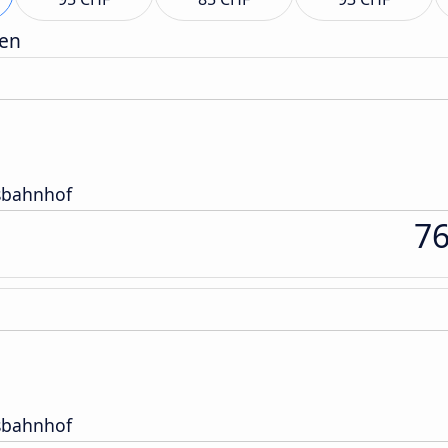
gen
usbahnhof
7
usbahnhof