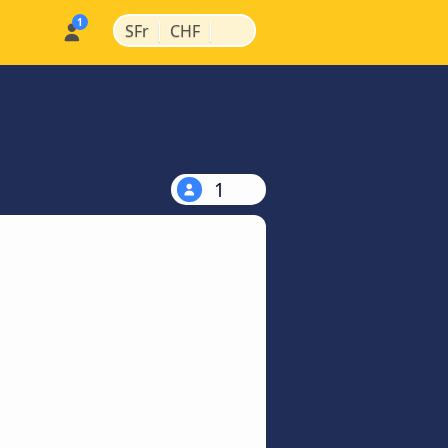
|
|
SFr
CHF
1