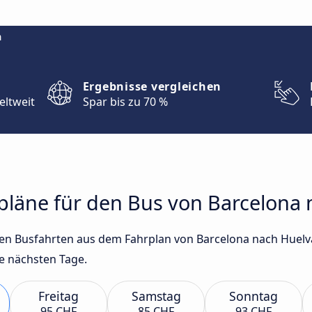
m
Ergebnisse vergleichen
eltweit
Spar bis zu 70 %
rpläne für den Bus von Barcelona
sten Busfahrten aus dem Fahrplan von Barcelona nach Huel
e nächsten Tage.
Freitag
Samstag
Sonntag
95 CHF
85 CHF
93 CHF