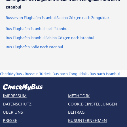
Istanbul
Busse von Flughafen Istanbul Sabiha Gökçen nach Zonguldak
Bus Flughafen Istanbul nach Istanbul
Bus Flughafen Istanbul Sabiha Gökçen nach Istanbul
Bus Flughafen Sofia nach Istanbul
CheckMyBus
›
Busse in Türkei
›
Bus nach Zonguldak
›
Bus nach Istanbul
IMPRESSUM
METHODIK
DATENSCHUTZ
COOKIE-EINSTELLUNGEN
ÜBER UNS
BEITRAG
PRESSE
BUSUNTERNEHMEN