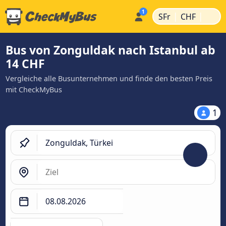
|
|
SFr
CHF
Bus von Zonguldak nach Istanbul ab
14 CHF
Vergleiche alle Busunternehmen und finde den besten Preis
mit CheckMyBus
1