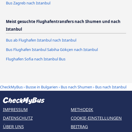
Bus Zagreb nach Istanbul
Meist gesuchte Flughafentransfers nach Shumen und nach
Istanbul
Bus ab Flughafen Istanbul nach Istanbul
Bus Flughafen Istanbul Sabiha Gökçen nach Istanbul
Flughafen Sofia nach Istanbul Bus
CheckMyBus
›
Busse in Bulgarien
›
Bus nach Shumen
›
Bus nach Istanbul
IMPRESSUM
METHODIK
DATENSCHUTZ
COOKIE-EINSTELLUNGEN
ÜBER UNS
BEITRAG