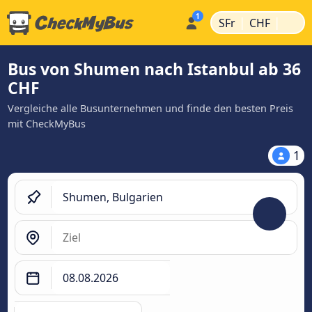
|
|
SFr
CHF
Bus von Shumen nach Istanbul ab 36
CHF
Vergleiche alle Busunternehmen und finde den besten Preis
mit CheckMyBus
1