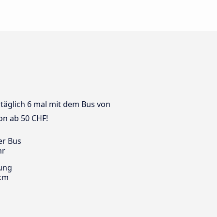
 täglich 6 mal mit dem Bus von
hon ab 50 CHF!
er Bus
hr
ung
 km