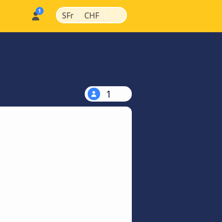
|
|
SFr
CHF
1