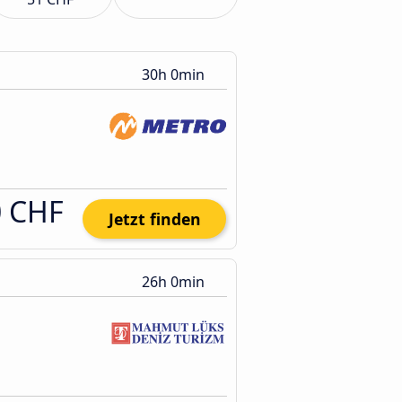
30h 0min
0 CHF
Jetzt finden
26h 0min