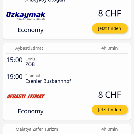
8 CHF
Economy
Jetzt finden
Aybasti Itimat
4h 0min
15:00
Çorlu
ZOB
19:00
Istanbul
Esenler Busbahnhof
8 CHF
Economy
Jetzt finden
Malatya Zafer Turizm
4h 0min