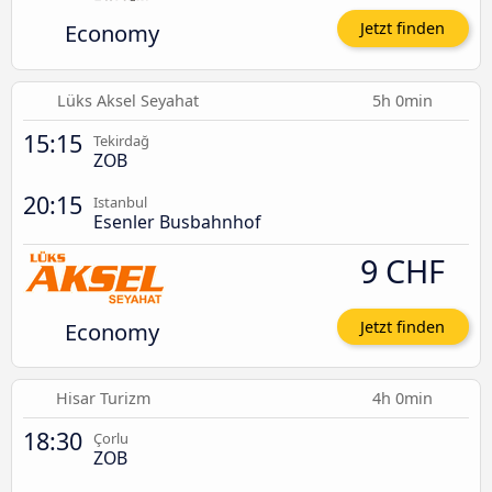
Economy
Jetzt finden
Lüks Aksel Seyahat
5h 0min
15:15
Tekirdağ
ZOB
20:15
Istanbul
Esenler Busbahnhof
9 CHF
Economy
Jetzt finden
Hisar Turizm
4h 0min
18:30
Çorlu
ZOB