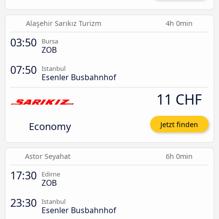
Alaşehir Sarıkız Turizm
4h 0min
03:50
Bursa
ZOB
07:50
Istanbul
Esenler Busbahnhof
11 CHF
Economy
Jetzt finden
Astor Seyahat
6h 0min
17:30
Edirne
ZOB
23:30
Istanbul
Esenler Busbahnhof