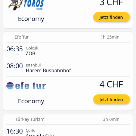
3 CHF
Economy
Jetzt finden
Efe Tur
1h 25min
06:35
Gölcük
ZOB
08:00
Istanbul
Harem Busbahnhof
4 CHF
Economy
Jetzt finden
Türkay Turizm
3h 0min
16:30
Çorlu
Armada City