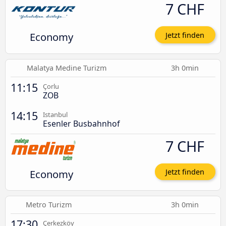
7 CHF
Economy
Jetzt finden
Malatya Medine Turizm
3h 0min
11:15
Çorlu
ZOB
14:15
Istanbul
Esenler Busbahnhof
7 CHF
Economy
Jetzt finden
Metro Turizm
3h 0min
17:30
Çerkezköy