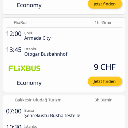
Economy
Jetzt finden
FlixBus
1h 45min
12:00
Çorlu
Armada City
13:45
Istanbul
Otogar Busbahnhof
9 CHF
Economy
Jetzt finden
Balıkesir Uludağ Turizm
3h 30min
07:00
Bursa
Şehreküstü Bushaltestelle
10:30
Istanbul