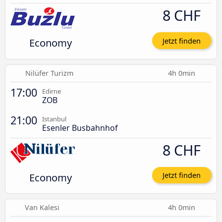
8 CHF
Economy
Jetzt finden
Nilüfer Turizm
4h 0min
17:00
Edirne
ZOB
21:00
Istanbul
Esenler Busbahnhof
8 CHF
Economy
Jetzt finden
Van Kalesi
4h 0min