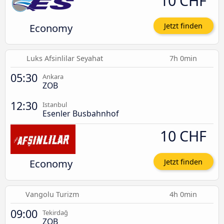
10 CHF
Economy
Jetzt finden
Luks Afsinlilar Seyahat
7h 0min
05:30
Ankara
ZOB
12:30
Istanbul
Esenler Busbahnhof
10 CHF
Economy
Jetzt finden
Vangolu Turizm
4h 0min
09:00
Tekirdağ
ZOB