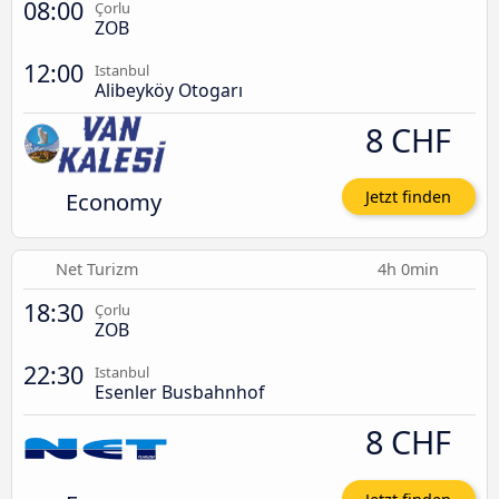
08:00
Çorlu
ZOB
12:00
Istanbul
Alibeyköy Otogarı
8 CHF
Economy
Jetzt finden
Net Turizm
4h 0min
18:30
Çorlu
ZOB
22:30
Istanbul
Esenler Busbahnhof
8 CHF