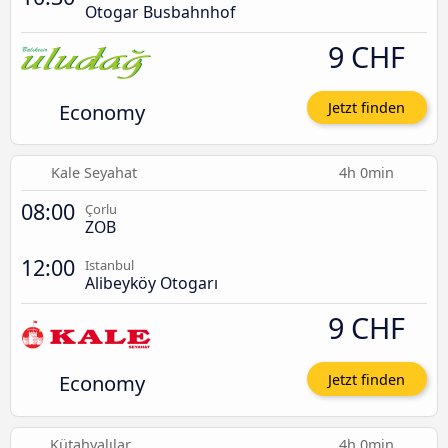
Otogar Busbahnhof
9 CHF
Economy
Jetzt finden
Kale Seyahat
4h 0min
08:00
Çorlu
ZOB
12:00
Istanbul
Alibeyköy Otogarı
9 CHF
Economy
Jetzt finden
Kütahyalılar
4h 0min