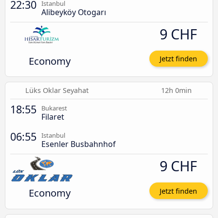
22:30
Istanbul
Alibeyköy Otogarı
9 CHF
Economy
Jetzt finden
Lüks Oklar Seyahat
12h 0min
18:55
Bukarest
Filaret
06:55
Istanbul
Esenler Busbahnhof
9 CHF
Economy
Jetzt finden