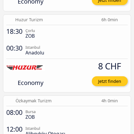
Economy
Jetzt finden
Huzur Turizm
6h 0min
18:30
Çorlu
ZOB
00:30
Istanbul
Anadolu
8 CHF
Economy
Jetzt finden
Özkaymak Turizm
4h 0min
08:00
Bursa
ZOB
12:00
Istanbul
Alibeyköy Otogarı