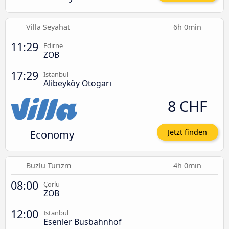
Villa Seyahat
6h 0min
11:29
Edirne
ZOB
17:29
Istanbul
Alibeyköy Otogarı
8 CHF
Economy
Jetzt finden
Buzlu Turizm
4h 0min
08:00
Çorlu
ZOB
12:00
Istanbul
Esenler Busbahnhof