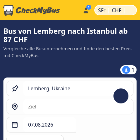
|
|
SFr
CHF
Bus von Lemberg nach Istanbul ab
87 CHF
Vergleiche alle Busunternehmen und finde den besten Preis
mit CheckMyBus
1