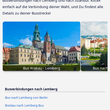
Busverbindungen nach Lemberg und nach Istanbul. Klicke
einfach auf die Verbindung deiner Wahl, und Du findest alle
Details zu deiner Busstrecke!
Bus Krakau - Lemberg
Bus nach
Busverbindungen nach Lemberg
Bus nach Lemberg von Berlin
Breslau nach Lemberg Bus