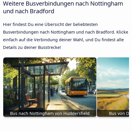
Weitere Busverbindungen nach Nottingham
und nach Bradford
Hier findest Du eine Übersicht der beliebtesten
Busverbindungen nach Nottingham und nach Bradford. Klicke
einfach auf die Verbindung deiner Wahl, und Du findest alle
Details zu deiner Busstrecke!
Bus nach Nottingham von Huddersfield
Bus von Du