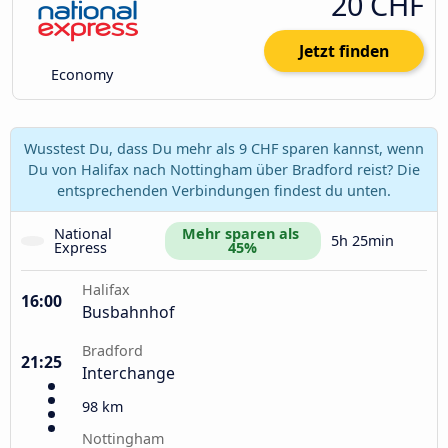
20 CHF
Jetzt finden
Economy
Wusstest Du, dass Du mehr als 9 CHF sparen kannst, wenn
Du von Halifax nach Nottingham über Bradford reist? Die
entsprechenden Verbindungen findest du unten.
National 
Mehr sparen als 
5h 25min
Express
45%
Halifax
16:00
Busbahnhof
Bradford
21:25
Interchange
98 km
Nottingham