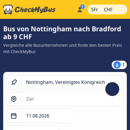
|
|
SFr
CHF
Bus von Nottingham nach Bradford
ab 9 CHF
Vergleiche alle Busunternehmen und finde den besten Preis
mit CheckMyBus
1