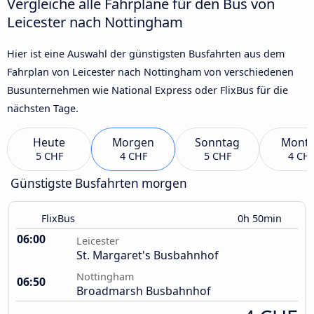
Vergleiche alle Fahrpläne für den Bus von
Leicester nach Nottingham
Hier ist eine Auswahl der günstigsten Busfahrten aus dem
Fahrplan von Leicester nach Nottingham von verschiedenen
Busunternehmen wie National Express oder FlixBus für die
nächsten Tage.
Heute
Morgen
Sonntag
Mont
5 CHF
4 CHF
5 CHF
4 CH
Günstigste Busfahrten morgen
FlixBus
0h 50min
06:00
Leicester
St. Margaret's Busbahnhof
Nottingham
06:50
Broadmarsh Busbahnhof