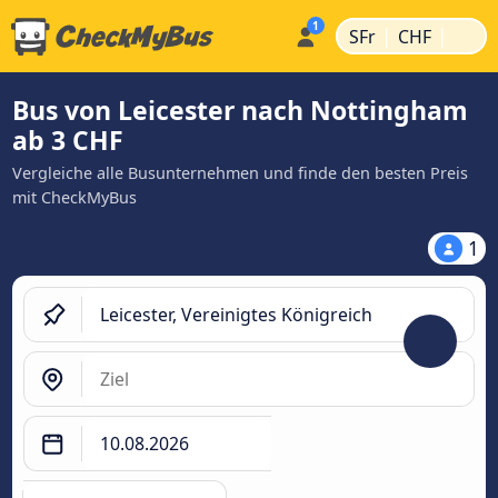
|
|
SFr
CHF
Bus von Leicester nach Nottingham
ab 3 CHF
Vergleiche alle Busunternehmen und finde den besten Preis
mit CheckMyBus
1