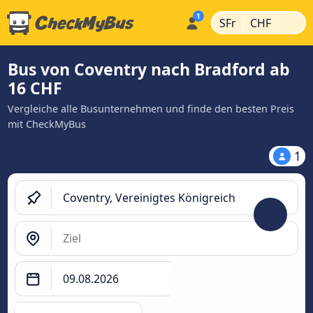
|
|
SFr
CHF
Bus von Coventry nach Bradford ab
16 CHF
Vergleiche alle Busunternehmen und finde den besten Preis
mit CheckMyBus
1