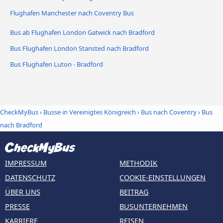
Flughafen Manchester nach Coventry Bus
Bus ab Flughafen London Gatwick nach Bradford
Bus Flughafen London Stansted nach Bradford
Bus Flughafen Luton - Bradford
CheckMyBus
›
Busse in Vereinigtes Königreich
›
Bus nach Coventry
›
Bus
nach Bradford
IMPRESSUM
METHODIK
DATENSCHUTZ
COOKIE-EINSTELLUNGEN
ÜBER UNS
BEITRAG
PRESSE
BUSUNTERNEHMEN
KARRIERE
REISEN