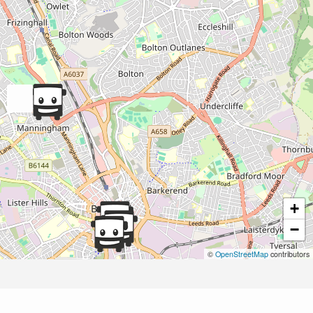
+
−
©
OpenStreetMap
contributors