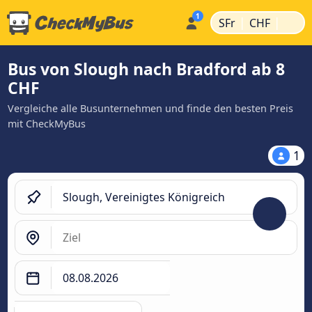
|
|
SFr
CHF
Bus von Slough nach Bradford ab 8
CHF
Vergleiche alle Busunternehmen und finde den besten Preis
mit CheckMyBus
1