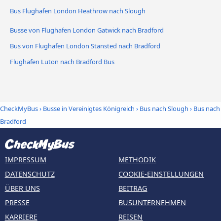
Bus Flughafen London Heathrow nach Slough
Busse von Flughafen London Gatwick nach Bradford
Bus von Flughafen London Stansted nach Bradford
Flughafen Luton nach Bradford Bus
CheckMyBus
›
Busse in Vereinigtes Königreich
›
Bus nach Slough
›
Bus nach
Bradford
IMPRESSUM
METHODIK
DATENSCHUTZ
COOKIE-EINSTELLUNGEN
ÜBER UNS
BEITRAG
PRESSE
BUSUNTERNEHMEN
KARRIERE
REISEN