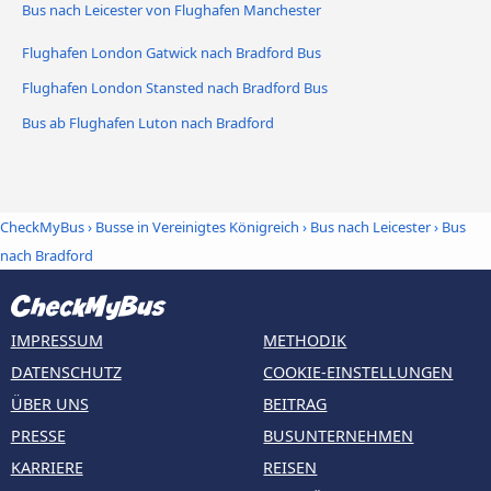
Bus nach Leicester von Flughafen Manchester
Flughafen London Gatwick nach Bradford Bus
Flughafen London Stansted nach Bradford Bus
Bus ab Flughafen Luton nach Bradford
CheckMyBus
›
Busse in Vereinigtes Königreich
›
Bus nach Leicester
›
Bus
nach Bradford
IMPRESSUM
METHODIK
DATENSCHUTZ
COOKIE-EINSTELLUNGEN
ÜBER UNS
BEITRAG
PRESSE
BUSUNTERNEHMEN
KARRIERE
REISEN