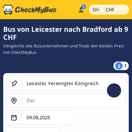
|
|
SFr
CHF
Bus von Leicester nach Bradford ab 9
CHF
Vergleiche alle Busunternehmen und finde den besten Preis
mit CheckMyBus
1