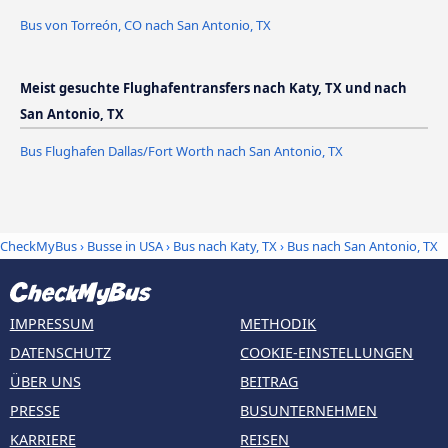
Bus von Torreón, CO nach San Antonio, TX
Meist gesuchte Flughafentransfers nach Katy, TX und nach
San Antonio, TX
Bus Flughafen Dallas/Fort Worth nach San Antonio, TX
CheckMyBus
›
Busse in USA
›
Bus nach Katy, TX
›
Bus nach San Antonio, TX
IMPRESSUM
METHODIK
DATENSCHUTZ
COOKIE-EINSTELLUNGEN
ÜBER UNS
BEITRAG
PRESSE
BUSUNTERNEHMEN
KARRIERE
REISEN