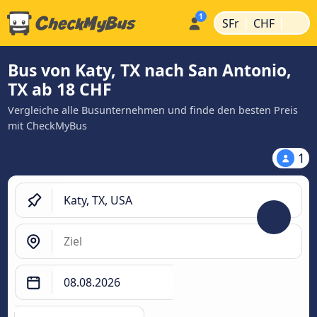
|
|
SFr
CHF
Bus von Katy, TX nach San Antonio,
TX ab 18 CHF
Vergleiche alle Busunternehmen und finde den besten Preis
mit CheckMyBus
1