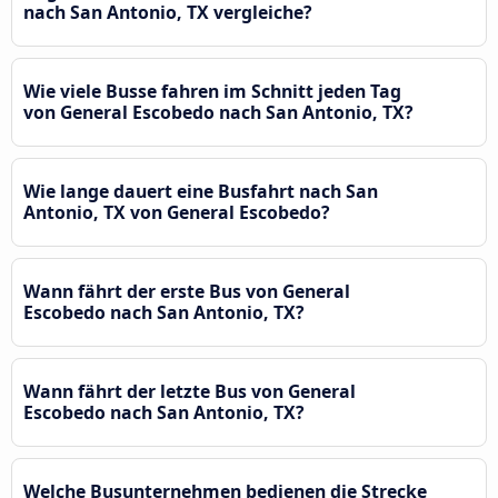
nach San Antonio, TX vergleiche?
Wie viele Busse fahren im Schnitt jeden Tag
von General Escobedo nach San Antonio, TX?
Wie lange dauert eine Busfahrt nach San
Antonio, TX von General Escobedo?
Wann fährt der erste Bus von General
Escobedo nach San Antonio, TX?
Wann fährt der letzte Bus von General
Escobedo nach San Antonio, TX?
Welche Busunternehmen bedienen die Strecke