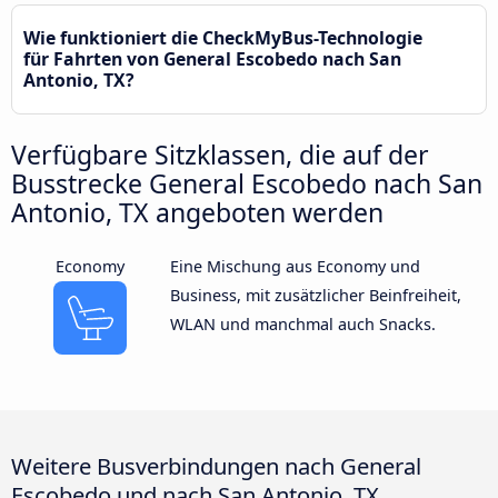
Wie funktioniert die CheckMyBus-Technologie
für Fahrten von General Escobedo nach San
Antonio, TX?
Verfügbare Sitzklassen, die auf der
Busstrecke General Escobedo nach San
Antonio, TX angeboten werden
Economy
Eine Mischung aus Economy und
Business, mit zusätzlicher Beinfreiheit,
WLAN und manchmal auch Snacks.
Weitere Busverbindungen nach General
Escobedo und nach San Antonio, TX