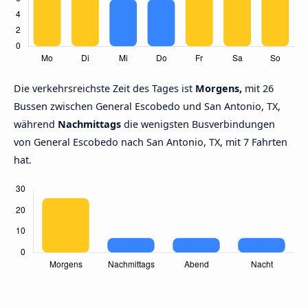
Die verkehrsreichste Zeit des Tages ist
Morgens,
mit 26
Bussen zwischen General Escobedo und San Antonio, TX,
während
Nachmittags
die wenigsten Busverbindungen
von General Escobedo nach San Antonio, TX, mit 7 Fahrten
hat.