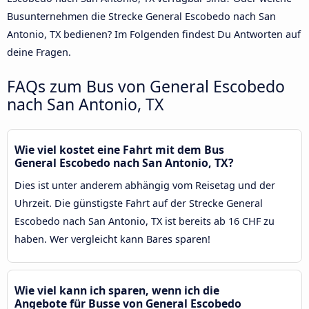
Busunternehmen die Strecke General Escobedo nach San
Antonio, TX bedienen? Im Folgenden findest Du Antworten auf
deine Fragen.
FAQs zum Bus von General Escobedo
nach San Antonio, TX
Wie viel kostet eine Fahrt mit dem Bus
General Escobedo nach San Antonio, TX?
Dies ist unter anderem abhängig vom Reisetag und der
Uhrzeit. Die günstigste Fahrt auf der Strecke General
Escobedo nach San Antonio, TX ist bereits ab 16 CHF zu
haben. Wer vergleicht kann Bares sparen!
Wie viel kann ich sparen, wenn ich die
Angebote für Busse von General Escobedo