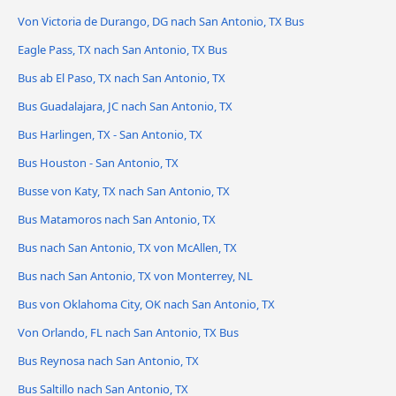
Von Victoria de Durango, DG nach San Antonio, TX Bus
Eagle Pass, TX nach San Antonio, TX Bus
Bus ab El Paso, TX nach San Antonio, TX
Bus Guadalajara, JC nach San Antonio, TX
Bus Harlingen, TX - San Antonio, TX
Bus Houston - San Antonio, TX
Busse von Katy, TX nach San Antonio, TX
Bus Matamoros nach San Antonio, TX
Bus nach San Antonio, TX von McAllen, TX
Bus nach San Antonio, TX von Monterrey, NL
Bus von Oklahoma City, OK nach San Antonio, TX
Von Orlando, FL nach San Antonio, TX Bus
Bus Reynosa nach San Antonio, TX
Bus Saltillo nach San Antonio, TX