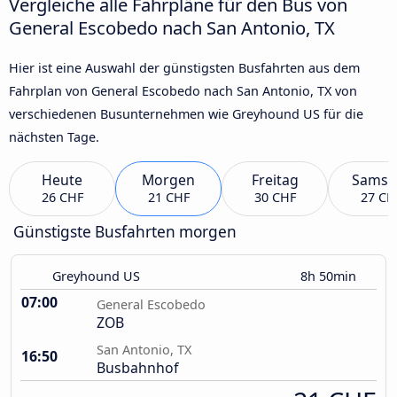
Vergleiche alle Fahrpläne für den Bus von
General Escobedo nach San Antonio, TX
Hier ist eine Auswahl der günstigsten Busfahrten aus dem
Fahrplan von General Escobedo nach San Antonio, TX von
verschiedenen Busunternehmen wie Greyhound US für die
nächsten Tage.
Heute
Morgen
Freitag
Samst
26 CHF
21 CHF
30 CHF
27 CH
Günstigste Busfahrten morgen
Greyhound US
8h 50min
07:00
General Escobedo
ZOB
San Antonio, TX
16:50
Busbahnhof