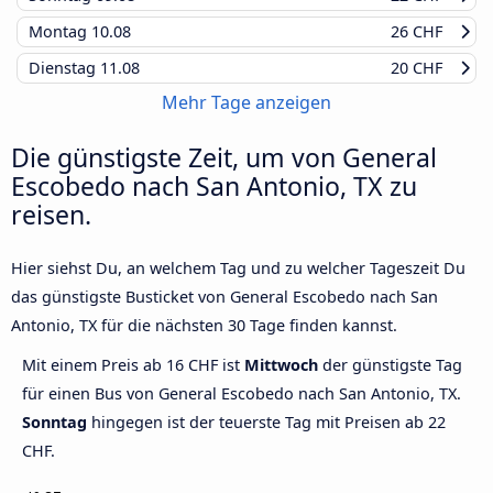
Montag
10.08
26 CHF
Dienstag
11.08
20 CHF
Mehr Tage anzeigen
Die günstigste Zeit, um von General
Escobedo nach San Antonio, TX zu
reisen.
Hier siehst Du, an welchem Tag und zu welcher Tageszeit Du
das günstigste Busticket von General Escobedo nach San
Antonio, TX für die nächsten 30 Tage finden kannst.
Mit einem Preis ab 16 CHF ist
Mittwoch
der günstigste Tag
für einen Bus von General Escobedo nach San Antonio, TX.
Sonntag
hingegen ist der teuerste Tag mit Preisen ab 22
CHF.