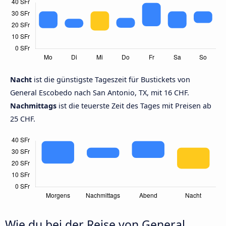
Nacht
ist die günstigste Tageszeit für Bustickets von
General Escobedo nach San Antonio, TX, mit 16 CHF.
Nachmittags
ist die teuerste Zeit des Tages mit Preisen ab
25 CHF.
Wie du bei der Reise von General