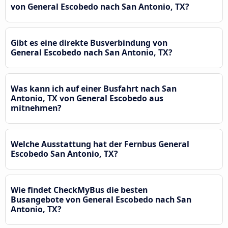
von General Escobedo nach San Antonio, TX?
Gibt es eine direkte Busverbindung von
General Escobedo nach San Antonio, TX?
Was kann ich auf einer Busfahrt nach San
Antonio, TX von General Escobedo aus
mitnehmen?
Welche Ausstattung hat der Fernbus General
Escobedo San Antonio, TX?
Wie findet CheckMyBus die besten
Busangebote von General Escobedo nach San
Antonio, TX?