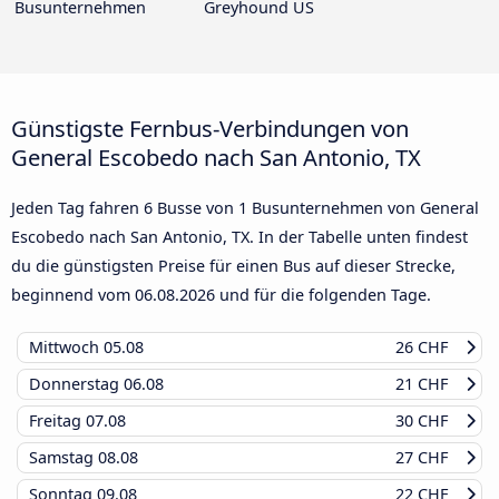
Busunternehmen
Greyhound US
Günstigste Fernbus-Verbindungen von
General Escobedo nach San Antonio, TX
Jeden Tag fahren 6 Busse von 1 Busunternehmen von General
Escobedo nach San Antonio, TX. In der Tabelle unten findest
du die günstigsten Preise für einen Bus auf dieser Strecke,
beginnend vom
06.08.2026
und für die folgenden Tage.
Mittwoch
05.08
26 CHF
Donnerstag
06.08
21 CHF
Freitag
07.08
30 CHF
Samstag
08.08
27 CHF
Sonntag
09.08
22 CHF