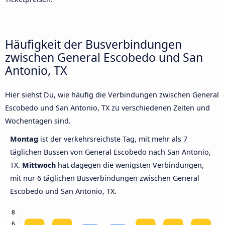
Häufigkeit der Busverbindungen
zwischen General Escobedo und San
Antonio, TX
Hier siehst Du, wie häufig die Verbindungen zwischen General
Escobedo und San Antonio, TX zu verschiedenen Zeiten und
Wochentagen sind.
Montag
ist der verkehrsreichste Tag, mit mehr als 7
täglichen Bussen von General Escobedo nach San Antonio,
TX.
Mittwoch
hat dagegen die wenigsten Verbindungen,
mit nur 6 täglichen Busverbindungen zwischen General
Escobedo und San Antonio, TX.