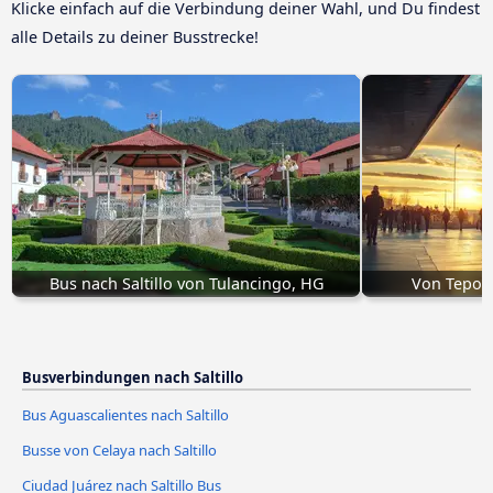
Klicke einfach auf die Verbindung deiner Wahl, und Du findest
alle Details zu deiner Busstrecke!
Bus nach Saltillo von Tulancingo, HG
Von Tepotz
Busverbindungen nach Saltillo
Bus Aguascalientes nach Saltillo
Busse von Celaya nach Saltillo
Ciudad Juárez nach Saltillo Bus