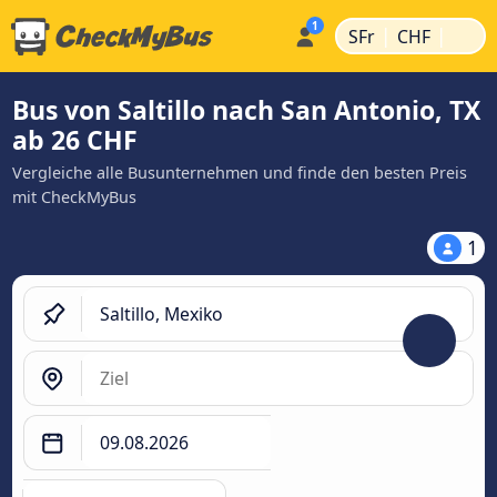
|
|
SFr
CHF
Bus von Saltillo nach San Antonio, TX
ab 26 CHF
Vergleiche alle Busunternehmen und finde den besten Preis
mit CheckMyBus
1